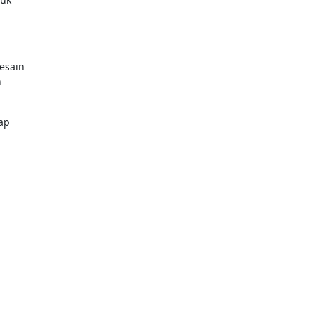
esain
n
ap