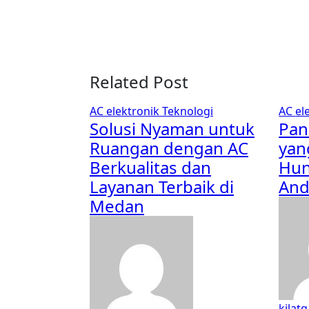
Related Post
AC
elektronik
Teknologi
AC
el
Solusi Nyaman untuk
Pan
Ruangan dengan AC
yan
Berkualitas dan
Hun
Layanan Terbaik di
And
Medan
kilatg