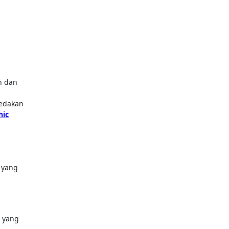
bedakan
hic
 yang
p
n yang