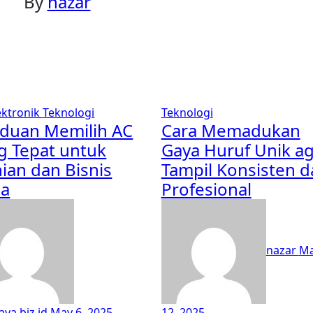
By
nazar
ektronik
Teknologi
Teknologi
duan Memilih AC
Cara Memadukan
g Tepat untuk
Gaya Huruf Unik a
ian dan Bisnis
Tampil Konsisten d
a
Profesional
nazar
Ma
aya.biz.id
May 6, 2025
12, 2025