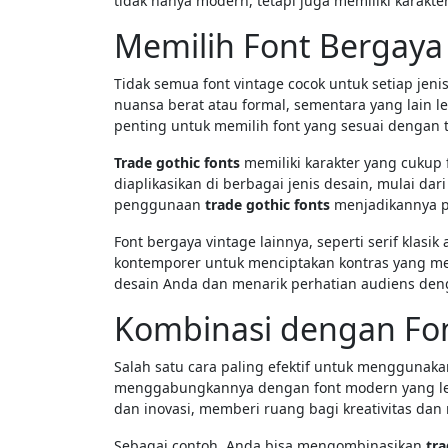
tidak hanya modern, tetapi juga memiliki karakt
Memilih Font Bergaya
Tidak semua font vintage cocok untuk setiap jen
nuansa berat atau formal, sementara yang lain le
penting untuk memilih font yang sesuai dengan t
Trade gothic fonts
memiliki karakter yang cukup f
diaplikasikan di berbagai jenis desain, mulai da
penggunaan
trade gothic fonts
menjadikannya pi
Font bergaya vintage lainnya, seperti serif klasi
kontemporer untuk menciptakan kontras yang me
desain Anda dan menarik perhatian audiens denga
Kombinasi dengan Fo
Salah satu cara paling efektif untuk menggunak
menggabungkannya dengan font modern yang lebi
dan inovasi, memberi ruang bagi kreativitas da
Sebagai contoh, Anda bisa mengombinasikan
tra