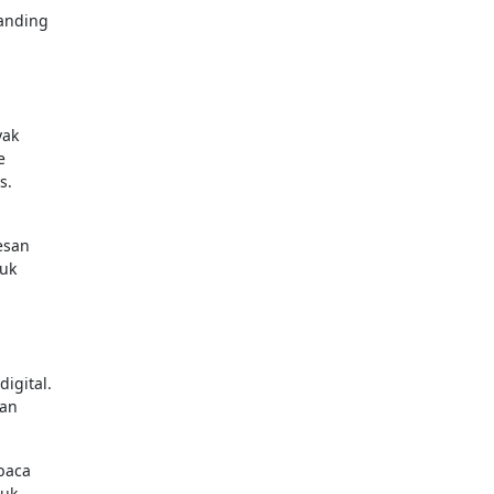
randing
yak
e
s.
esan
tuk
igital.
dan
baca
tuk