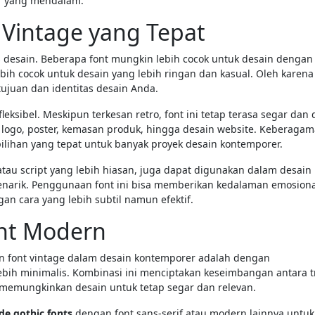
er yang mendalam.
 Vintage yang Tepat
is desain. Beberapa font mungkin lebih cocok untuk desain dengan
bih cocok untuk desain yang lebih ringan dan kasual. Oleh karena 
ujuan dan identitas desain Anda.
leksibel. Meskipun terkesan retro, font ini tetap terasa segar dan
ri logo, poster, kemasan produk, hingga desain website. Keberaga
lihan yang tepat untuk banyak proyek desain kontemporer.
k atau script yang lebih hiasan, juga dapat digunakan dalam desain
narik. Penggunaan font ini bisa memberikan kedalaman emosion
n cara yang lebih subtil namun efektif.
nt Modern
an font vintage dalam desain kontemporer adalah dengan
h minimalis. Kombinasi ini menciptakan keseimbangan antara tr
n memungkinkan desain untuk tetap segar dan relevan.
de gothic fonts
dengan font sans-serif atau modern lainnya untuk