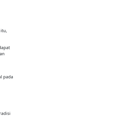
itu,
 dapat
man
al pada
adisi