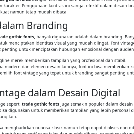
 karakter. Penggunaan kontras ini sangat efektif dalam desain b
 kuat namun tetap mudah dibaca.
 dalam Branding
rade gothic fonts
, banyak digunakan adalah dalam branding. Ban
tuk menciptakan identitas visual yang mudah diingat. Font vintag
at penting untuk menciptakan hubungan emosional dengan audien
gline merek memberikan tampilan yang profesional dan stabil.
a modern dan elemen desain lainnya, font ini bisa memberikan k
memilih font vintage yang tepat untuk branding sangat penting un
tage dalam Desain Digital
age seperti
trade gothic fonts
juga semakin populer dalam desain d
e bisa digunakan untuk memberikan tampilan yang lebih personal 
ang lain.
isa menghadirkan nuansa klasik namun tetap dapat diakses dan di
 bentuk sans-serif yang jelas dan mudah dibaca, sangat cocok un