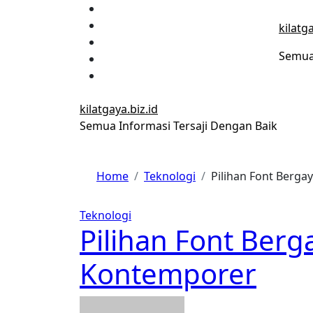
Skip
to
kilatga
content
Semua 
kilatgaya.biz.id
Semua Informasi Tersaji Dengan Baik
Home
Teknologi
Pilihan Font Berga
Teknologi
Pilihan Font Berg
Kontemporer