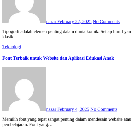
nazar
February 22, 2025
No Comments
Tipografi adalah elemen penting dalam dunia komik. Setiap huruf yang digunakan bukan hanya berfungsi sebagai teks, tetapi juga sebagai bagian dari ekspresi visual yang membangun atmosfer cerita. Dari gaya
klasik…
Teknologi
Font Terbaik untuk Website dan Aplikasi Edukasi Anak
nazar
February 4, 2025
No Comments
Memilih font yang tepat sangat penting dalam mendesain website atau aplikasi edukasi anak. Sebagai salah satu elemen dasar dalam desain visual, font memengaruhi keterbacaan, kenyamanan, dan efektivitas
pembelajaran. Font yang…