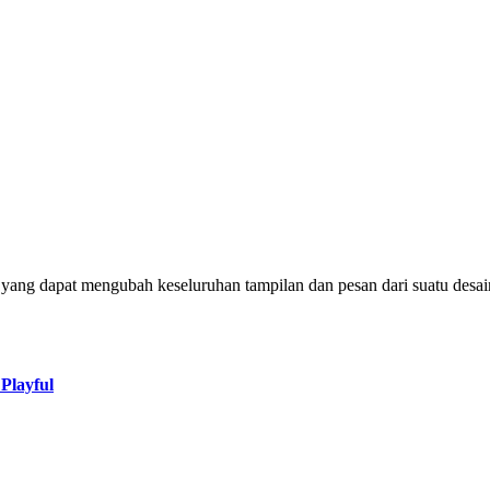
Playful