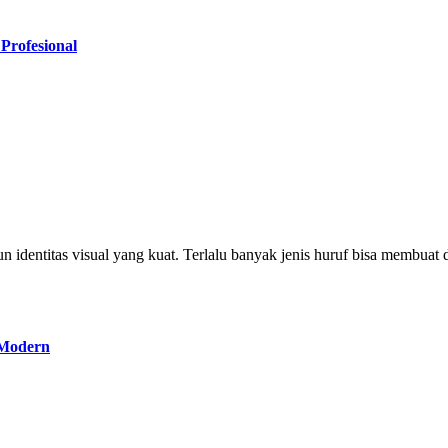
Profesional
 Modern