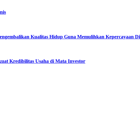
nis
engembalikan Kualitas Hidup Guna Memulihkan Kepercayaan Diri
 Kredibilitas Usaha di Mata Investor