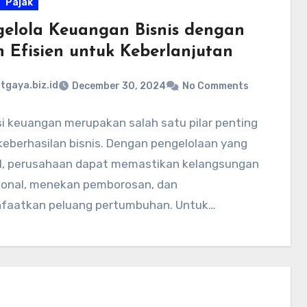
Pajak
elola Keuangan Bisnis dengan
h Efisien untuk Keberlanjutan
atgaya.biz.id
December 30, 2024
No Comments
si keuangan merupakan salah satu pilar penting
keberhasilan bisnis. Dengan pengelolaan yang
l, perusahaan dapat memastikan kelangsungan
ional, menekan pemborosan, dan
aatkan peluang pertumbuhan. Untuk
i tujuan ini, setiap…