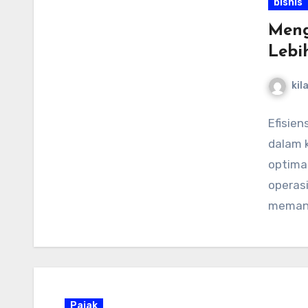
bisnis
Meng
Lebi
kil
Efisien
dalam 
optima
operas
memanf
mencapa
Pajak