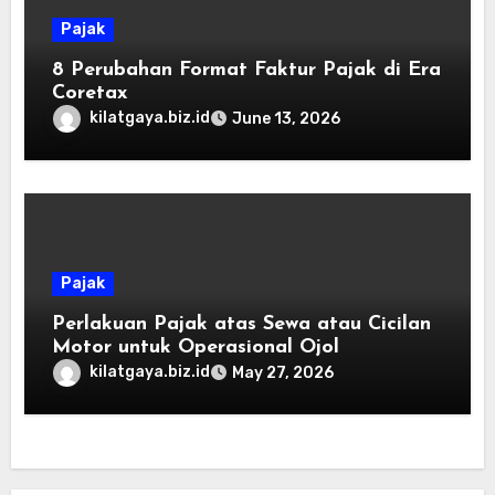
Pajak
8 Perubahan Format Faktur Pajak di Era
Coretax
kilatgaya.biz.id
June 13, 2026
Pajak
Perlakuan Pajak atas Sewa atau Cicilan
Motor untuk Operasional Ojol
kilatgaya.biz.id
May 27, 2026