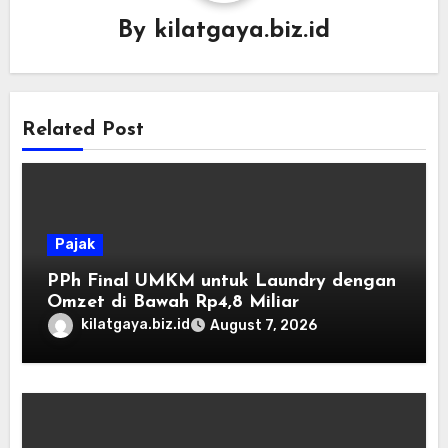
By
kilatgaya.biz.id
Related Post
Pajak
PPh Final UMKM untuk Laundry dengan
Omzet di Bawah Rp4,8 Miliar
kilatgaya.biz.id
August 7, 2026