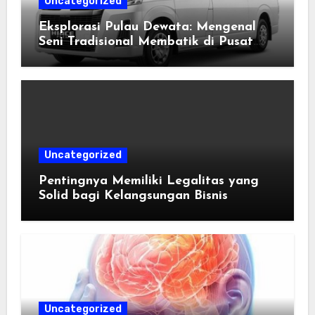
Uncategorized
Eksplorasi Pulau Dewata: Mengenal
Seni Tradisional Membatik di Pusat
Kebudayaan Ubud
Uncategorized
Pentingnya Memiliki Legalitas yang
Solid bagi Kelangsungan Bisnis
Uncategorized