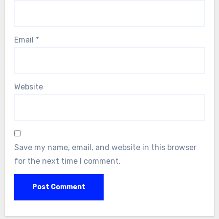
Email
*
Website
Save my name, email, and website in this browser
for the next time I comment.