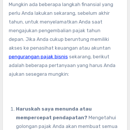
Mungkin ada beberapa langkah finansial yang
perlu Anda lakukan sekarang, sebelum akhir
tahun, untuk menyelamatkan Anda saat
mengajukan pengembalian pajak tahun
depan. Jika Anda cukup beruntung memiliki
akses ke penasihat keuangan atau akuntan
pengurangan pajak bisnis
sekarang, berikut
adalah beberapa pertanyaan yang harus Anda
ajukan sesegera mungkin:
Haruskah saya menunda atau
mempercepat pendapatan?
Mengetahui
golongan pajak Anda akan membuat semua