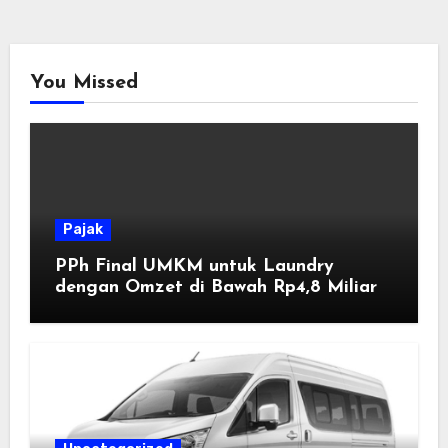
You Missed
Pajak
PPh Final UMKM untuk Laundry
dengan Omzet di Bawah Rp4,8 Miliar