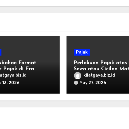
Pajak
ubahan Format
Perlakuan Pajak atas
r Pajak di Era
Sewa atau Cicilan Mo
ax
untuk Operasional Ojo
latgaya.biz.id
kilatgaya.biz.id
 13, 2026
May 27, 2026