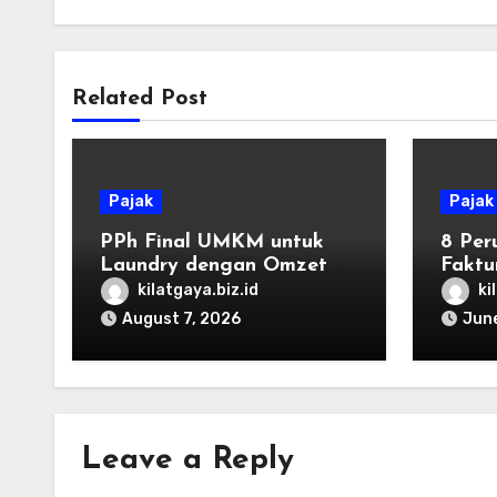
Related Post
Pajak
Pajak
PPh Final UMKM untuk
8 Per
Laundry dengan Omzet di
Faktu
Bawah Rp4,8 Miliar
Coret
kilatgaya.biz.id
ki
August 7, 2026
June
Leave a Reply