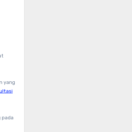
ut
n yang
ultasi
g pada