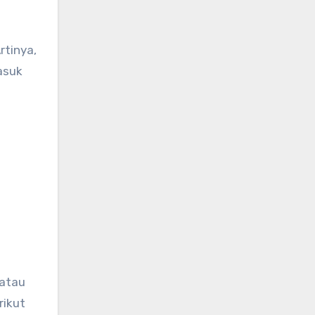
rtinya,
asuk
 atau
rikut