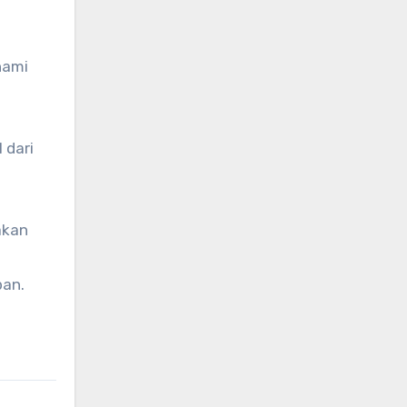
hami
 dari
akan
pan.