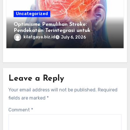
Uncategorized
Optimisme Pemulihan Stroke:
Pendekatan Terintegrasi untuk
Mengembalikan Kualitas Hidup Guna
kilatgaya.biz.id
July 6, 2026
Memulihkan Kepercayaan Diri Pasien
Melalui Dukungan Nutrisi dan Stimulasi
Saraf
Leave a Reply
Your email address will not be published.
Required
fields are marked
*
Comment
*