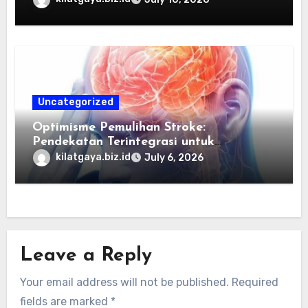
Uncategorized
Optimisme Pemulihan Stroke:
Pendekatan Terintegrasi untuk
Mengembalikan Kualitas Hidup Guna
kilatgaya.biz.id
July 6, 2026
Memulihkan Kepercayaan Diri Pasien
Melalui Dukungan Nutrisi dan Stimulasi
Saraf
Leave a Reply
Your email address will not be published.
Required
fields are marked
*