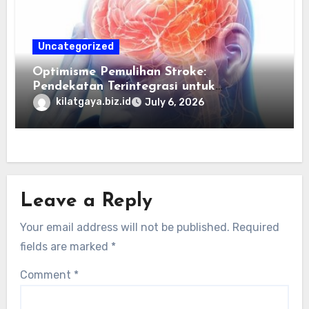
Uncategorized
Optimisme Pemulihan Stroke:
Pendekatan Terintegrasi untuk
Mengembalikan Kualitas Hidup Guna
kilatgaya.biz.id
July 6, 2026
Memulihkan Kepercayaan Diri Pasien
Melalui Dukungan Nutrisi dan Stimulasi
Saraf
Leave a Reply
Your email address will not be published.
Required
fields are marked
*
Comment
*