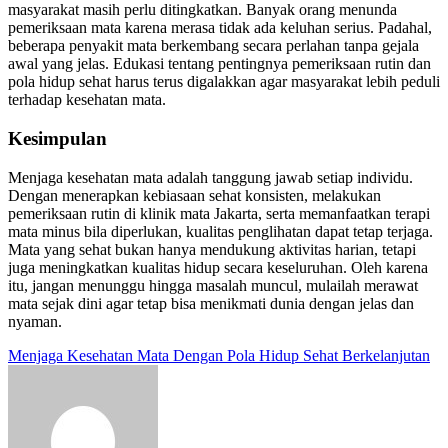
masyarakat masih perlu ditingkatkan. Banyak orang menunda
pemeriksaan mata karena merasa tidak ada keluhan serius. Padahal,
beberapa penyakit mata berkembang secara perlahan tanpa gejala
awal yang jelas. Edukasi tentang pentingnya pemeriksaan rutin dan
pola hidup sehat harus terus digalakkan agar masyarakat lebih peduli
terhadap kesehatan mata.
Kesimpulan
Menjaga kesehatan mata adalah tanggung jawab setiap individu.
Dengan menerapkan kebiasaan sehat konsisten, melakukan
pemeriksaan rutin di klinik mata Jakarta, serta memanfaatkan terapi
mata minus bila diperlukan, kualitas penglihatan dapat tetap terjaga.
Mata yang sehat bukan hanya mendukung aktivitas harian, tetapi
juga meningkatkan kualitas hidup secara keseluruhan. Oleh karena
itu, jangan menunggu hingga masalah muncul, mulailah merawat
mata sejak dini agar tetap bisa menikmati dunia dengan jelas dan
nyaman.
Post
Menjaga Kesehatan Mata Dengan Pola Hidup Sehat Berkelanjutan
navigation