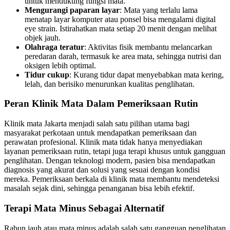
untuk mendukung fungsi mata.
Mengurangi paparan layar
: Mata yang terlalu lama
menatap layar komputer atau ponsel bisa mengalami digital
eye strain. Istirahatkan mata setiap 20 menit dengan melihat
objek jauh.
Olahraga teratur
: Aktivitas fisik membantu melancarkan
peredaran darah, termasuk ke area mata, sehingga nutrisi dan
oksigen lebih optimal.
Tidur cukup
: Kurang tidur dapat menyebabkan mata kering,
lelah, dan berisiko menurunkan kualitas penglihatan.
Peran Klinik Mata Dalam Pemeriksaan Rutin
Klinik mata Jakarta menjadi salah satu pilihan utama bagi
masyarakat perkotaan untuk mendapatkan pemeriksaan dan
perawatan profesional. Klinik mata tidak hanya menyediakan
layanan pemeriksaan rutin, tetapi juga terapi khusus untuk gangguan
penglihatan. Dengan teknologi modern, pasien bisa mendapatkan
diagnosis yang akurat dan solusi yang sesuai dengan kondisi
mereka. Pemeriksaan berkala di klinik mata membantu mendeteksi
masalah sejak dini, sehingga penanganan bisa lebih efektif.
Terapi Mata Minus Sebagai Alternatif
Rabun jauh atau mata minus adalah salah satu gangguan penglihatan