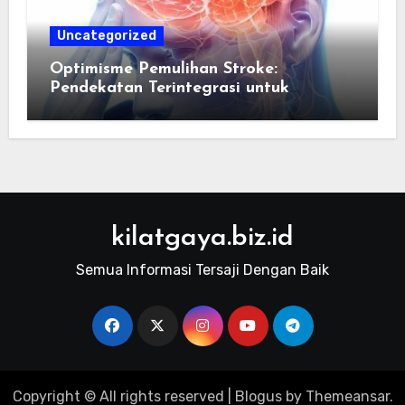
Uncategorized
Optimisme Pemulihan Stroke:
Pendekatan Terintegrasi untuk
Mengembalikan Kualitas Hidup Guna
Memulihkan Kepercayaan Diri Pasien
Melalui Dukungan Nutrisi dan
Stimulasi Saraf
kilatgaya.biz.id
Semua Informasi Tersaji Dengan Baik
Copyright © All rights reserved
|
Blogus
by
Themeansar
.