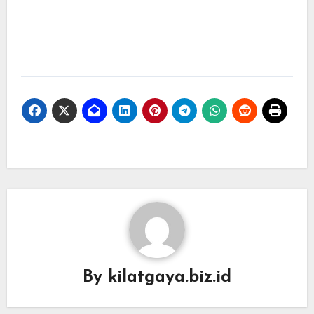
By
kilatgaya.biz.id