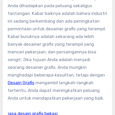
Anda dihadapkan pada peluang sekaligus
tantangan. Kabar baiknya adalah bahwa industri
ini sedang berkembang dan ada peningkatan
permintaan untuk desainer grafis yang terampil.
Kabar buruknya adalah sekarang ada lebih
banyak desainer grafis yang terampil yang
mencari pekerjaan, dan persaingannya bisa
sengit. Jika tujuan Anda adalah menjadi
seorang desainer grafis, Anda mungkin
menghadapi beberapa kesulitan, tetapi dengan
Desain Grafis
mengambil langkah-langkah
tertentu, Anda dapat meningkatkan peluang
Anda untuk mendapatkan pekerjaan yang baik.
jasa desain grafis bekasi