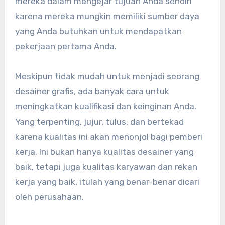
mereka dalam mengejar tujuan Anda sendiri
karena mereka mungkin memiliki sumber daya
yang Anda butuhkan untuk mendapatkan
pekerjaan pertama Anda.
Meskipun tidak mudah untuk menjadi seorang
desainer grafis, ada banyak cara untuk
meningkatkan kualifikasi dan keinginan Anda.
Yang terpenting, jujur, tulus, dan bertekad
karena kualitas ini akan menonjol bagi pemberi
kerja. Ini bukan hanya kualitas desainer yang
baik, tetapi juga kualitas karyawan dan rekan
kerja yang baik, itulah yang benar-benar dicari
oleh perusahaan.