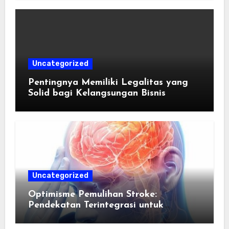
Uncategorized
Pentingnya Memiliki Legalitas yang
Solid bagi Kelangsungan Bisnis
Uncategorized
Optimisme Pemulihan Stroke:
Pendekatan Terintegrasi untuk
Mengembalikan Kualitas Hidup Guna
Memulihkan Kepercayaan Diri Pasien