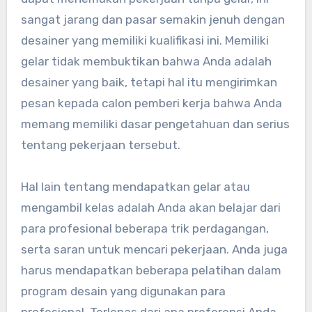
sangat jarang dan pasar semakin jenuh dengan
desainer yang memiliki kualifikasi ini. Memiliki
gelar tidak membuktikan bahwa Anda adalah
desainer yang baik, tetapi hal itu mengirimkan
pesan kepada calon pemberi kerja bahwa Anda
memang memiliki dasar pengetahuan dan serius
tentang pekerjaan tersebut.
Hal lain tentang mendapatkan gelar atau
mengambil kelas adalah Anda akan belajar dari
para profesional beberapa trik perdagangan,
serta saran untuk mencari pekerjaan. Anda juga
harus mendapatkan beberapa pelatihan dalam
program desain yang digunakan para