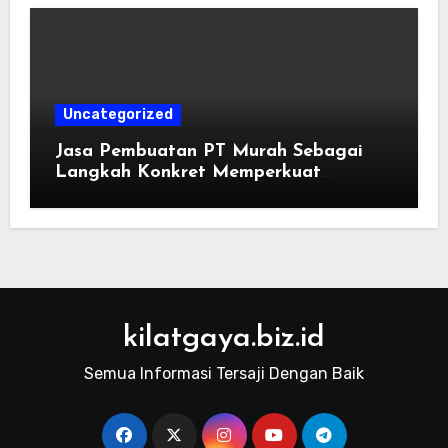
Melalui Dukungan Nutrisi dan
Stimulasi Saraf
Uncategorized
Jasa Pembuatan PT Murah Sebagai
Langkah Konkret Memperkuat
Kredibilitas Usaha di Mata Investor
kilatgaya.biz.id
Semua Informasi Tersaji Dengan Baik